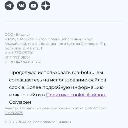
ООО «Бизапс»
121205, г. Москва, вн.тер.г. Муниципальный Округ
Можайский, тер Инновационного Центра Сколково, б-р
Большой, д. 42, стр. 1
ИНН 7731475330
КПП 773101001
ОГРН 1147746828657
Продолжая использовать rpa-bot.ru, вы
соглашаетесь на использование файлов
cookie. Более подробную информацию
можно найти в
Политике cookie файлов.
Согласен
Реестровая запись в реестре российского ПО №29555 от
29.08.2025
© 2026 RPABot. Все права защищены.