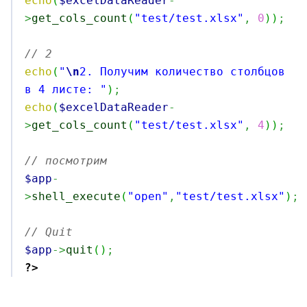
echo
(
$excelDataReader
-
>
get_cols_count
(
"test/test.xlsx"
,
0
)
)
;
// 2
echo
(
"
\n
2. Получим количество столбцов 
в 4 листе: "
)
;
echo
(
$excelDataReader
-
>
get_cols_count
(
"test/test.xlsx"
,
4
)
)
;
// посмотрим
$app
-
>
shell_execute
(
"open"
,
"test/test.xlsx"
)
;
// Quit
$app
->
quit
(
)
;
?>