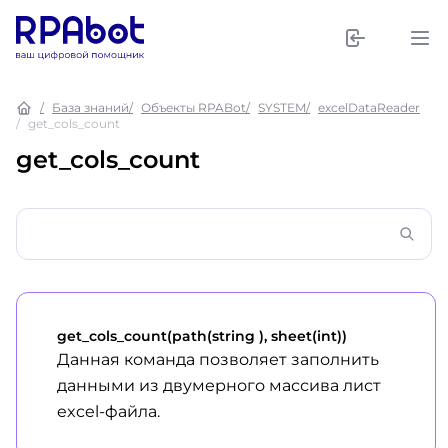
База знаний
Объекты RPABot
SYSTEM
excelDataReader
get_cols_count
get_cols_count
get_cols_count(path(string ), sheet(int))
Данная команда позволяет заполнить
данными из двумерного массива лист
excel-файла.