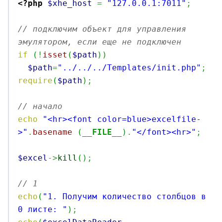
<?php
$xhe_host
=
"127.0.0.1:7011"
;
// подключим объект для управления 
эмулятором, если еще не подключен
if
(
!
isset
(
$path
)
)
$path
=
"../../../Templates/init.php"
;
require
(
$path
)
;
// начало
echo
"<hr><font color=blue>excelfile-
>"
.
basename
(
__FILE__
)
.
"</font><hr>"
;
$excel
->
kill
(
)
;
// 1 
echo
(
"1. Получим количество столбцов в 
0 листе: "
)
;