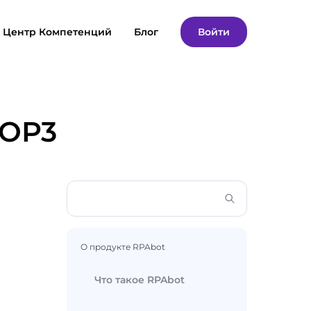
Центр Компетенций
Блог
Войти
POP3
О продукте RPAbot
Что такое RPAbot