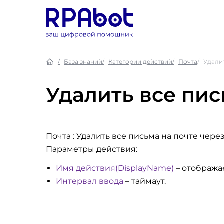
База знаний
Категории действий
Почта
Удалит
Удалить все пис
Почта : Удалить все письма на почте чере
Параметры действия:
Имя действия(DisplayName)
– отобража
Интервал ввода
– таймаут.