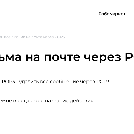
Робомаркет
ь все письма на почте через POP3
ьма на почте через 
з POP3
- удалить все сообщение через POP3
емое в редакторе название действия.