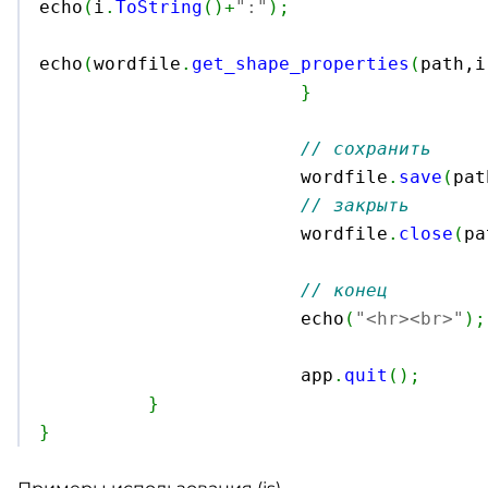
echo
(
i
.
ToString
(
)
+
":"
)
;
echo
(
wordfile
.
get_shape_properties
(
path,i
}
// сохранить
			wordfile
.
save
(
pat
// закрыть
			wordfile
.
close
(
pa
// конец
			echo
(
"<hr><br>"
)
;
			app
.
quit
(
)
;
}
}