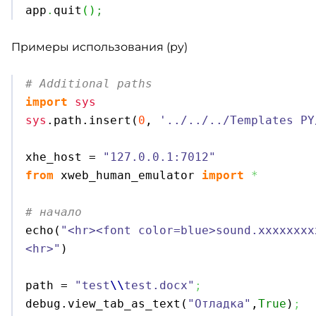

app
.
quit
(
)
;
Примеры использования (py)
# Additional paths
import
sys
sys
.
path
.
insert
(
0
, 
'../../../Templates PY
xhe_host = 
"127.0.0.1:7012"
from
 xweb_human_emulator 
import
*
# начало

echo
(
"<hr><font color=blue>sound.xxxxxxxx
<hr>"
)
path = 
"test
\\
test.docx"
;
debug.
view_tab_as_text
(
"Отладка"
,
True
)
;