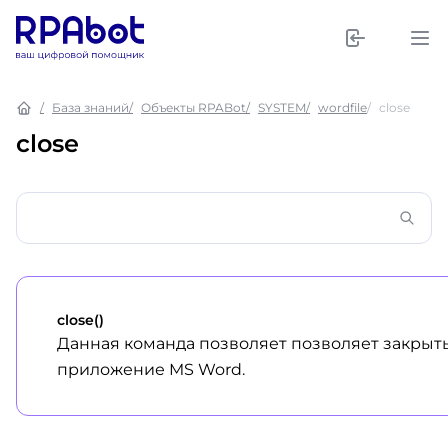
База знаний
Объекты RPABot
SYSTEM
wordfile
close
close
close()
Данная команда позволяет позволяет закрыт
приложение MS Word.