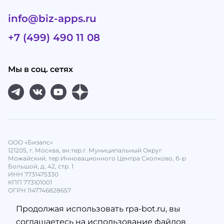
info@biz-apps.ru
+7 (499) 490 11 08
Мы в соц. сетях
ООО «Бизапс»
121205, г. Москва, вн.тер.г. Муниципальный Округ
Можайский, тер Инновационного Центра Сколково, б-р
Большой, д. 42, стр. 1
ИНН 7731475330
КПП 773101001
ОГРН 1147746828657
Продолжая использовать rpa-bot.ru, вы
соглашаетесь на использование файлов