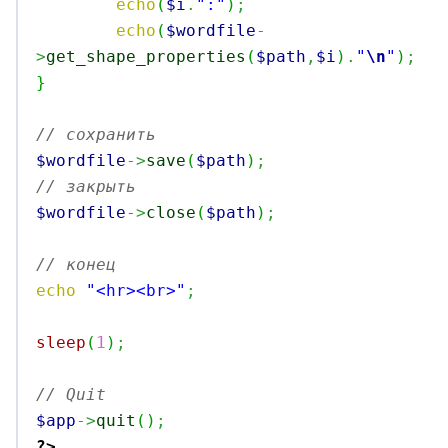
echo
(
$i
.
":"
)
;
echo
(
$wordfile
-
>
get_shape_properties
(
$path
,
$i
)
.
"
\n
"
)
;
}
// сохранить
$wordfile
->
save
(
$path
)
;
// закрыть
$wordfile
->
close
(
$path
)
;
// конец
echo
"<hr><br>"
;
sleep
(
1
)
;
// Quit
$app
->
quit
(
)
;
?>