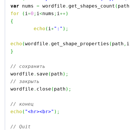
var
 nums 
=
 wordfile
.
get_shapes_count
(
path
for
(
i
=
0
;
i
<
nums
;
i
++
)
{
echo
(
i
+
":"
)
;
echo
(
wordfile
.
get_shape_properties
(
path
,
i
}
// сохранить

wordfile
.
save
(
path
)
;
// закрыть

wordfile
.
close
(
path
)
;
// конец
echo
(
"<hr><br>"
)
;
// Quit