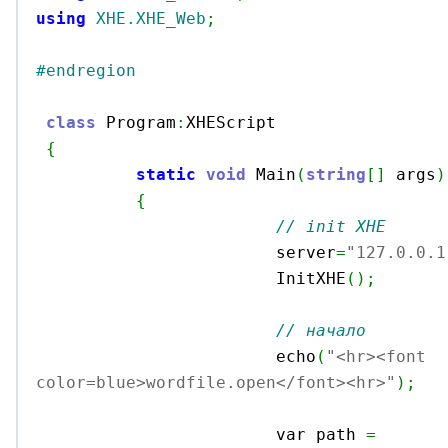
using
XHE.XHE_Web
;
#endregion
class
 Program
:
XHEScript

{
static
void
 Main
(
string
[
]
 args
)
{
// init XHE
			server
=
"127.0.0.1
			InitXHE
(
)
;
// начало
			echo
(
"<hr><font 
color=blue>wordfile.open</font><hr>"
)
;
			var path 
=