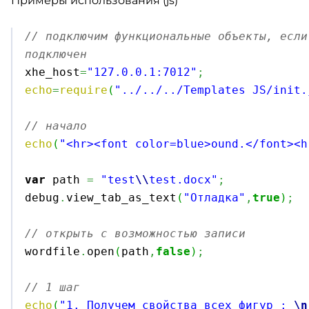
Примеры использования (js)
// подключим функциональные объекты, если
подключен

xhe_host
=
"127.0.0.1:7012"
;
echo
=
require
(
"../../../Templates JS/init.
// начало
echo
(
"<hr><font color=blue>ound.</font><h
var
 path 
=
"test
\\
test.docx"
;
debug
.
view_tab_as_text
(
"Отладка"
,
true
)
;
// открыть с возможностью записи

wordfile
.
open
(
path
,
false
)
;
// 1 шаг
echo
(
"1. Получем свойства всех фигур : 
\n