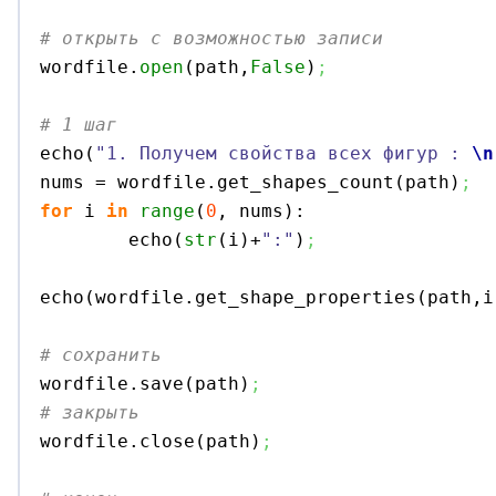
# открыть с возможностью записи

wordfile.
open
(
path,
False
)
;
# 1 шаг

echo
(
"1. Получем свойства всех фигур : 
\n
nums = wordfile.
get_shapes_count
(
path
)
;
for
 i 
in
range
(
0
, nums
)
:

	echo
(
str
(
i
)
+
":"
)
;
echo
(
wordfile.
get_shape_properties
(
path,i
# сохранить

wordfile.
save
(
path
)
;
# закрыть

wordfile.
close
(
path
)
;