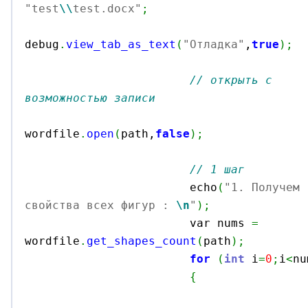
"test
\\
test.docx"
;
debug
.
view_tab_as_text
(
"Отладка"
,
true
)
;
// открыть с 
возможностью записи
wordfile
.
open
(
path,
false
)
;
// 1 шаг
			echo
(
"1. Получем 
свойства всех фигур : 
\n
"
)
;

			var nums 
=
wordfile
.
get_shapes_count
(
path
)
;
for
(
int
 i
=
0
;
i
<
nu
{