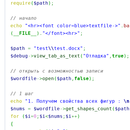
require
(
$path
)
;
// начало
echo
"<hr><font color=blue>textfile->"
.
ba
(
__FILE__
)
.
"</font><hr>"
;
$path
=
"test
\\
test.docx"
;
$debug
->
view_tab_as_text
(
"Отладка"
,
true
)
;
// открыть с возможностью записи
$wordfile
->
open
(
$path
,
false
)
;
// 1 шаг
echo
"1. Получем свойства всех фигур : 
\n
$nums
=
$wordfile
->
get_shapes_count
(
$path
for
(
$i
=
0
;
$i
<
$nums
;
$i
++
)
{