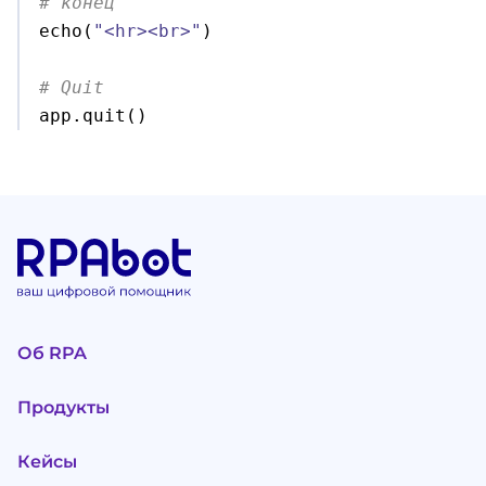
# конец

echo
(
"<hr><br>"
)
# Quit

app.
quit
(
)
Об RPA
Продукты
Кейсы