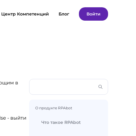
Центр Компетенций
Блог
Войти
ающим в
О продукте RPAbot
se - выйти
Что такое RPAbot