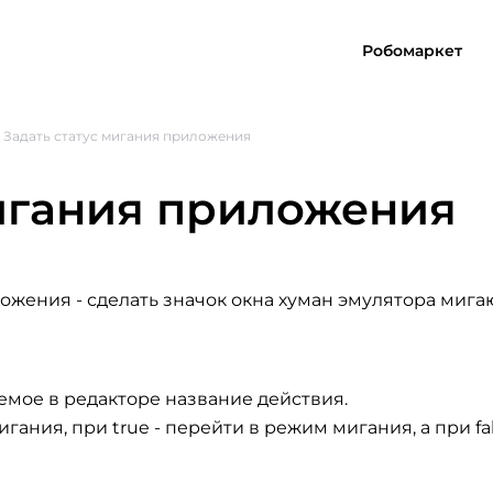
Робомаркет
Задать статус мигания приложения
мигания приложения
ложения
- сделать значок окна хуман эмулятора миг
емое в редакторе название действия.
гания, при true - перейти в режим мигания, а при fal