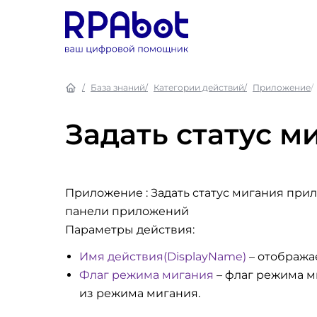
База знаний
Категории действий
Приложение
Задать статус 
Приложение : Задать статус мигания при
панели приложений
Параметры действия:
Имя действия(DisplayName)
– отобража
Флаг режима мигания
– флаг режима ми
из режима мигания.