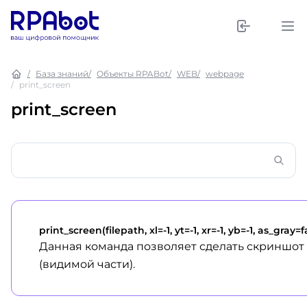
База знаний
Объекты RPABot
WEB
webpage
print_screen
print_screen
print_screen(filepath, xl=-1, yt=-1, xr=-1, yb=-1, as_gray=f
Данная команда позволяет сделать скриншот
(видимой части).