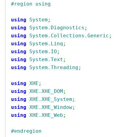
#region using
using
System
;
using
System.Diagnostics
;
using
System.Collections.Generic
;
using
System.Linq
;
using
System.IO
;
using
System.Text
;
using
System.Threading
;
using
XHE
;
using
XHE.XHE_DOM
;
using
XHE.XHE_System
;
using
XHE.XHE_Window
;
using
XHE.XHE_Web
;
#endregion