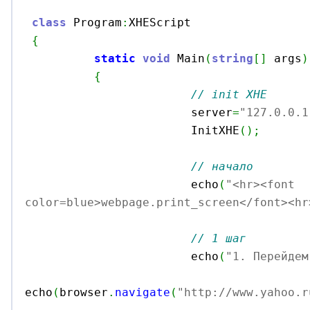
class
 Program
:
XHEScript

{
static
void
 Main
(
string
[
]
 args
)
{
// init XHE
			server
=
"127.0.0.1
			InitXHE
(
)
;
// начало
			echo
(
"<hr><font 
color=blue>webpage.print_screen</font><hr
// 1 шаг
			echo
(
"1. Перейдем
echo
(
browser
.
navigate
(
"http://www.yahoo.r