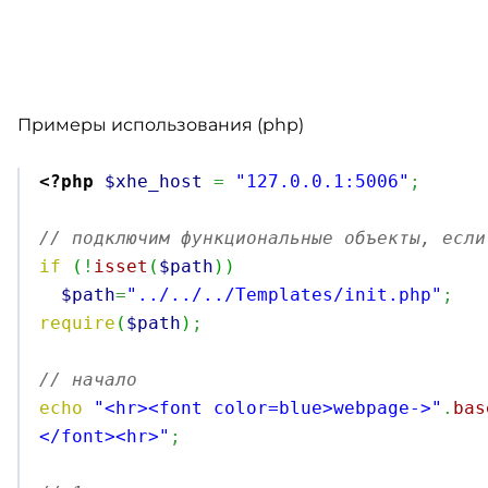
Примеры использования (php)
<?php
$xhe_host
=
"127.0.0.1:5006"
;
// подключим функциональные объекты, если
if
(
!
isset
(
$path
)
)
$path
=
"../../../Templates/init.php"
;
require
(
$path
)
;
// начало
echo
"<hr><font color=blue>webpage->"
.
bas
</font><hr>"
;