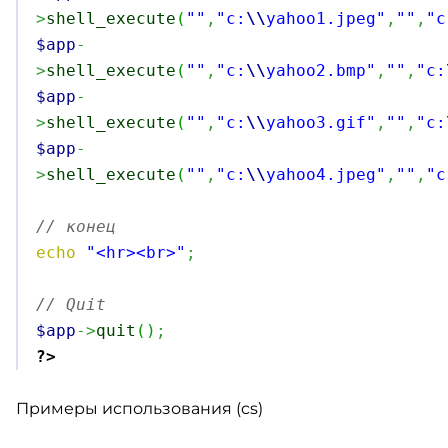
>
shell_execute
(
""
,
"c:
\\
yahoo1.jpeg"
,
""
,
"c
$app
-
>
shell_execute
(
""
,
"c:
\\
yahoo2.bmp"
,
""
,
"c:
$app
-
>
shell_execute
(
""
,
"c:
\\
yahoo3.gif"
,
""
,
"c:
$app
-
>
shell_execute
(
""
,
"c:
\\
yahoo4.jpeg"
,
""
,
"c
// конец
echo
"<hr><br>"
;
// Quit
$app
->
quit
(
)
;
?>
Примеры использования (cs)