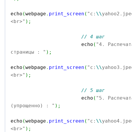
echo
(
webpage
.
print_screen
(
"c:
\\
yahoo2.jpe
<br>"
)
;
// 4 шаг
			echo
(
"4. Распечат
страницы : "
)
;
echo
(
webpage
.
print_screen
(
"c:
\\
yahoo3.jpe
<br>"
)
;
// 5 шаг
			echo
(
"5. Распечат
(упрощенно) : "
)
;
echo
(
webpage
.
print_screen
(
"c:
\\
yahoo4.jpe
<br>"
)
;