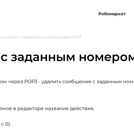
Робомаркет
ть письмо с заданным номером через POP3
 с заданным номеро
ром через POP3
- удалить сообщение с заданным но
емое в редакторе название действия.
 0).