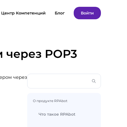
Центр Компетенций
Блог
Войти
м через POP3
мером через
О продукте RPAbot
Что такое RPAbot