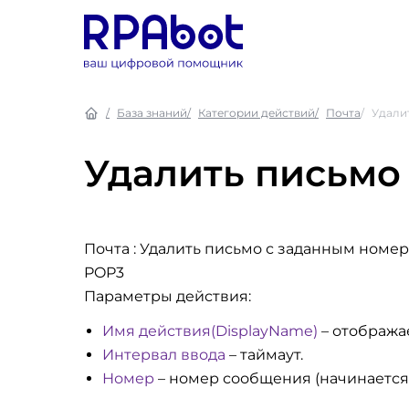
База знаний
Категории действий
Почта
Удали
Удалить письмо
Почта : Удалить письмо с заданным номе
POP3
Параметры действия:
Имя действия(DisplayName)
– отобража
Интервал ввода
– таймаут.
Номер
– номер сообщения (начинается с