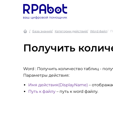
База знаний
Категории действий
Word файл
П
Получить колич
Word : Получить количество таблиц
- полу
Параметры действия:
Имя действия(DisplayName)
– отобража
Путь к файлу
– путь к word файлу.