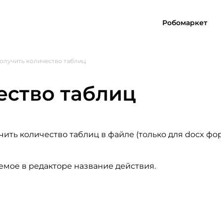
Робомаркет
олучить количество таблиц
ество таблиц
чить количество таблиц в файле (только для docx фо
емое в редакторе название действия.