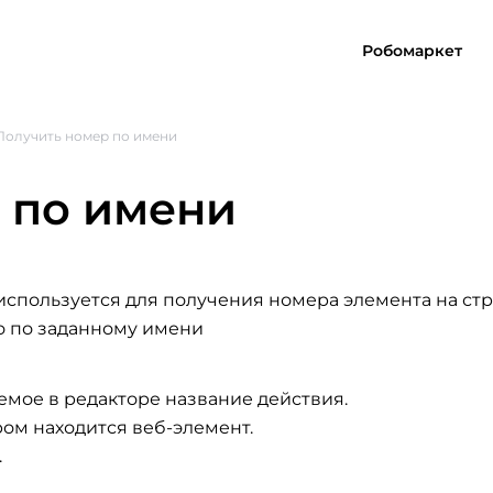
Робомаркет
Получить номер по имени
 по имени
используется для получения номера элемента на ст
го по заданному имени
емое в редакторе название действия.
ром находится веб-элемент.
.