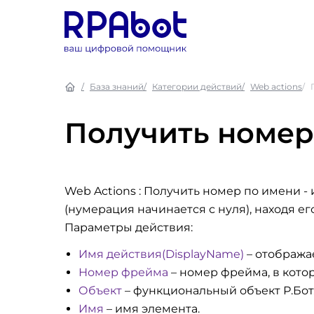
База знаний
Категории действий
Web actions
Получить номер
Web Actions : Получить номер по имени
- 
(нумерация начинается с нуля), находя е
Параметры действия:
Имя действия(DisplayName)
– отобража
Номер фрейма
– номер фрейма, в кото
Объект
– функциональный объект Р.Бот
Имя
– имя элемента.