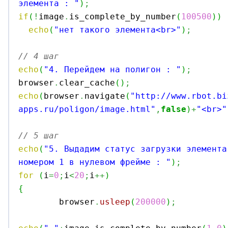
элемента : "
)
;
if
(
!
image
.
is_complete_by_number
(
100500
)
)
echo
(
"нет такого элемента<br>"
)
;
// 4 шаг
echo
(
"4. Перейдем на полигон : "
)
;

browser
.
clear_cache
(
)
;
echo
(
browser
.
navigate
(
"http://www.rbot.bi
apps.ru/poligon/image.html"
,
false
)
+
"<br>"
// 5 шаг
echo
(
"5. Выдадим статус загрузки элемента
номером 1 в нулевом фрейме : "
)
;
for
(
i
=
0
;
i
<
20
;
i
++
)
{

	browser
.
usleep
(
200000
)
;