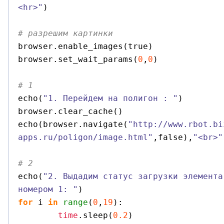
<hr>"
)
# разрешим картинки

browser.
enable_images
(
true
)
browser.
set_wait_params
(
0
,
0
)
# 1 

echo
(
"1. Перейдем на полигон : "
)
browser.
clear_cache
(
)
echo
(
browser.
navigate
(
"http://www.rbot.bi
apps.ru/poligon/image.html"
,false
)
,
"<br>"
# 2 

echo
(
"2. Выдадим статус загрузки элемента
номером 1: "
)
for
 i 
in
range
(
0
,
19
)
:

time
.
sleep
(
0.2
)