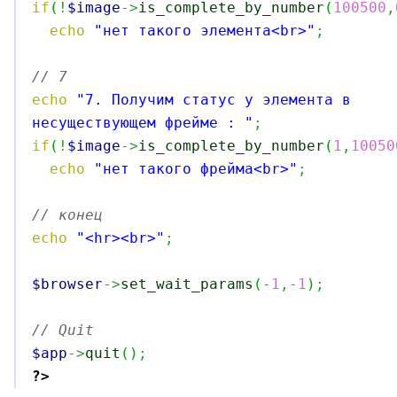
if
(
!
$image
->
is_complete_by_number
(
100500
,
echo
"нет такого элемента<br>"
;
// 7 
echo
"7. Получим статус у элемента в 
несуществующем фрейме : "
;
if
(
!
$image
->
is_complete_by_number
(
1
,
10050
echo
"нет такого фрейма<br>"
;
// конец
echo
"<hr><br>"
;
$browser
->
set_wait_params
(
-
1
,-
1
)
;
// Quit
$app
->
quit
(
)
;
?>