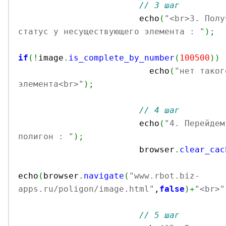
// 3 шаг
			echo
(
"<br>3. Полу
статус у несуществующего элемента : "
)
;
if
(
!
image
.
is_complete_by_number
(
100500
)
)
			  echo
(
"нет таког
элемента<br>"
)
;
// 4 шаг
			echo
(
"4. Перейдем
полигон : "
)
;

			browser
.
clear_cac
echo
(
browser
.
navigate
(
"www.rbot.biz-
apps.ru/poligon/image.html"
,
false
)
+
"<br>"
// 5 шаг