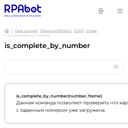
База знаний
Объекты RPABot
DOM
image
is_complete_by_number
is_complete_by_number
is_complete_by_number(number, frame)
Данная команда позволяет проверить что ка
с заданным номером уже загружена.