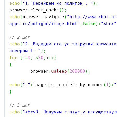
echo
(
"1. Перейдем на полигон : "
)
;

browser
.
clear_cache
(
)
;
echo
(
browser
.
navigate
(
"http://www.rbot.bi
apps.ru/poligon/image.html"
,
false
)
+
"<br>"
// 2 шаг
echo
(
"2. Выдадим статус загрузки элемента
номером 1: "
)
;
for
(
i
=
0
;
i
<
20
;
i
++
)
{

	browser
.
usleep
(
200000
)
;
echo
(
"."
+
image
.
is_complete_by_number
(
1
)
+
"
}
// 3 шаг
echo
(
"<br>3. Получим статус у несуществую