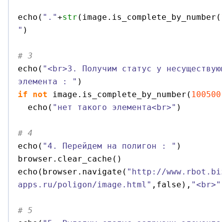
echo
(
"."
+
str
(
image.
is_complete_by_number
(
"
)
# 3 

echo
(
"<br>3. Получим статус у несуществую
элемента : "
)
if
not
 image.
is_complete_by_number
(
100500
  echo
(
"нет такого элемента<br>"
)
# 4 

echo
(
"4. Перейдем на полигон : "
)
browser.
clear_cache
(
)
echo
(
browser.
navigate
(
"http://www.rbot.bi
apps.ru/poligon/image.html"
,false
)
,
"<br>"
# 5 