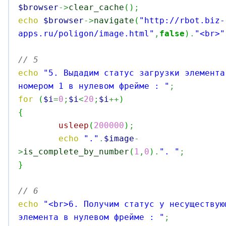
$browser
->
clear_cache
(
)
;
echo
$browser
->
navigate
(
"http://rbot.biz-
apps.ru/poligon/image.html"
,
false
)
.
"<br>"
// 5 
echo
"5. Выдадим статус загрузки элемента
номером 1 в нулевом фрейме : "
;
for
(
$i
=
0
;
$i
<
20
;
$i
++
)
{
usleep
(
200000
)
;
echo
"."
.
$image
-
>
is_complete_by_number
(
1
,
0
)
.
". "
;
}
// 6 
echo
"<br>6. Получим статус у несуществую
элемента в нулевом фрейме : "
;