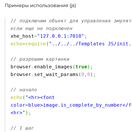
Примеры использования (js)
// подключим объект для управления эмулят
если еще не подключен

xhe_host
=
"127.0.0.1:7010"
;
echo
=
require
(
"../../../Templates JS/init.
// разрешим картинки

browser
.
enable_images
(
true
)
;
browser
.
set_wait_params
(
0
,
0
)
;
// начало
echo
(
"<hr><font 
color=blue>image.is_complete_by_number</f
<hr>"
)
;
// 1 шаг