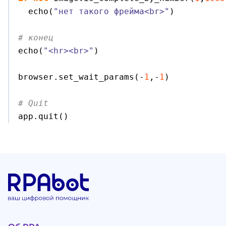
  echo
(
"нет такого фрейма<br>"
)
# конец

echo
(
"<hr><br>"
)
browser.
set_wait_params
(
-
1
,-
1
)
# Quit

app.
quit
(
)