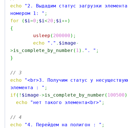
echo
"2. Выдадим статус загрузки элемента
номером 1: "
;
for
(
$i
=
0
;
$i
<
20
;
$i
++
)
{
usleep
(
200000
)
;
echo
"."
.
$image
-
>
is_complete_by_number
(
1
)
.
". "
;
}
// 3 
echo
"<br>3. Получим статус у несуществую
элемента : "
;
if
(
!
$image
->
is_complete_by_number
(
100500
)
echo
"нет такого элемента<br>"
;
// 4 
echo
"4. Перейдем на полигон : "
;