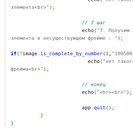
элемента<br>"
)
;
// 7 шаг
			echo
(
"7. Получим 
элемента в несуществующем фрейме : "
)
;
if
(
!
image
.
is_complete_by_number
(
1
,
"100500
			  echo
(
"нет таког
фрейма<br>"
)
;
// конец
			echo
(
"<hr><br>"
)
;
			app
.
quit
(
)
;
}
}