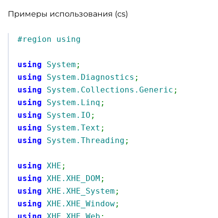
Примеры использования (cs)
#region using
using
System
;
using
System.Diagnostics
;
using
System.Collections.Generic
;
using
System.Linq
;
using
System.IO
;
using
System.Text
;
using
System.Threading
;
using
XHE
;
using
XHE.XHE_DOM
;
using
XHE.XHE_System
;
using
XHE.XHE_Window
;
using
XHE.XHE_Web
;