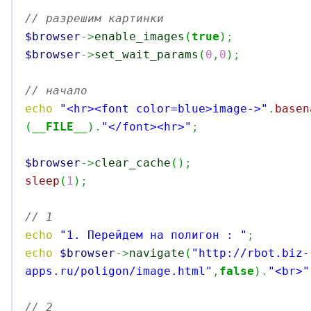
// разрешим картинки
$browser
->
enable_images
(
true
)
;
$browser
->
set_wait_params
(
0
,
0
)
;
// начало
echo
"<hr><font color=blue>image->"
.
basen
(
__FILE__
)
.
"</font><hr>"
;
$browser
->
clear_cache
(
)
;
sleep
(
1
)
;
// 1 
echo
"1. Перейдем на полигон : "
;
echo
$browser
->
navigate
(
"http://rbot.biz-
apps.ru/poligon/image.html"
,
false
)
.
"<br>"
// 2 