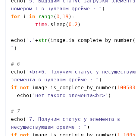

echo
(
"5. Выдадим статус загрузки элемента
номером 1 в нулевом фрейме : "
)
for
 i 
in
range
(
0
,
19
)
:

time
.
sleep
(
0.2
)
echo
(
"."
+
str
(
image.
is_complete_by_number
(
"
)
# 6 

echo
(
"<br>6. Получим статус у несуществую
элемента в нулевом фрейме : "
)
if
not
 image.
is_complete_by_number
(
100500
  echo
(
"нет такого элемента<br>"
)
# 7 

echo
(
"7. Получим статус у элемента в 
несуществующем фрейме : "
)
if
not
 image.
is_complete_by_number
(
1
,
1005