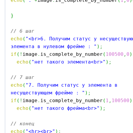
echo
(
"."
+
image
.
is_complete_by_number
(
1
,
0
)
}
// 6 шаг
echo
(
"<br>6. Получим статус у несуществую
элемента в нулевом фрейме : "
)
;
if
(
!
image
.
is_complete_by_number
(
100500
,
0
)
echo
(
"нет такого элемента<br>"
)
;
// 7 шаг
echo
(
"7. Получим статус у элемента в 
несуществующем фрейме : "
)
;
if
(
!
image
.
is_complete_by_number
(
1
,
100500
)
echo
(
"нет такого фрейма<br>"
)
;
// конец
echo
(
"<hr><br>"
)
;