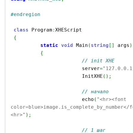
#endregion
class
 Program
:
XHEScript

{
static
void
 Main
(
string
[
]
 args
)
{
// init XHE
			server
=
"127.0.0.1
			InitXHE
(
)
;
// начало
			echo
(
"<hr><font 
color=blue>image.is_complete_by_number</f
<hr>"
)
;
// 1 шаг