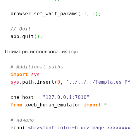
browser
.
set_wait_params
(
-
1
,-
1
)
;
// Quit

app
.
quit
(
)
;
Примеры использования (py)
# Additional paths
import
sys
sys
.
path
.
insert
(
0
, 
'../../../Templates PY
xhe_host = 
"127.0.0.1:7010"
from
 xweb_human_emulator 
import
*
# начало

echo
(
"<hr><font color=blue>image.xxxxxxxx