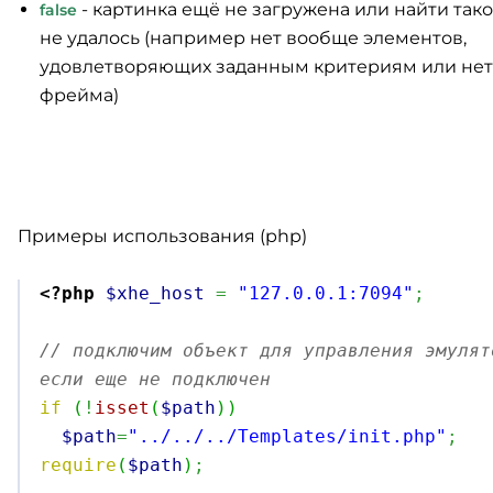
- картинка ещё не загружена или найти так
false
не удалось (например нет вообще элементов,
удовлетворяющих заданным критериям или нет
фрейма)
Примеры использования (php)
<?php
$xhe_host
=
"127.0.0.1:7094"
;
// подключим объект для управления эмулят
если еще не подключен
if
(
!
isset
(
$path
)
)
$path
=
"../../../Templates/init.php"
;
require
(
$path
)
;