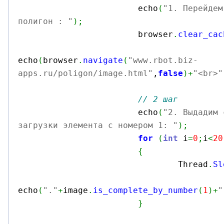
			echo
(
"1. Перейдем
полигон : "
)
;

			browser
.
clear_cac
echo
(
browser
.
navigate
(
"www.rbot.biz-
apps.ru/poligon/image.html"
,
false
)
+
"<br>"
// 2 шаг
			echo
(
"2. Выдадим 
загрузки элемента с номером 1: "
)
;
for
(
int
 i
=
0
;
i
<
20
{
				Thread
.
Sl
echo
(
"."
+
image
.
is_complete_by_number
(
1
)
+
"
}