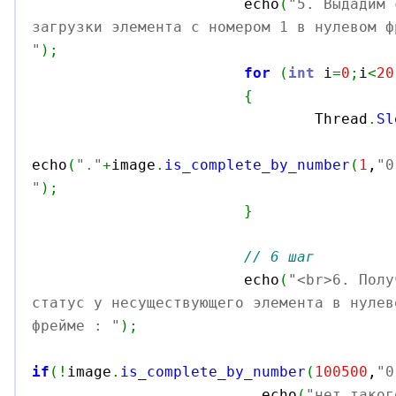
			echo
(
"5. Выдадим 
загрузки элемента с номером 1 в нулевом ф
"
)
;
for
(
int
 i
=
0
;
i
<
20
{
				Thread
.
Sl
echo
(
"."
+
image
.
is_complete_by_number
(
1
,
"0
"
)
;
}
// 6 шаг
			echo
(
"<br>6. Полу
статус у несуществующего элемента в нулев
фрейме : "
)
;
if
(
!
image
.
is_complete_by_number
(
100500
,
"0
			  echo
(
"нет таког