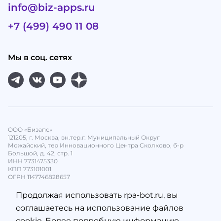
info@biz-apps.ru
+7 (499) 490 11 08
Мы в соц. сетях
ООО «Бизапс»
121205, г. Москва, вн.тер.г. Муниципальный Округ
Можайский, тер Инновационного Центра Сколково, б-р
Большой, д. 42, стр. 1
ИНН 7731475330
КПП 773101001
ОГРН 1147746828657
Продолжая использовать rpa-bot.ru, вы
соглашаетесь на использование файлов
cookie. Более подробную информацию