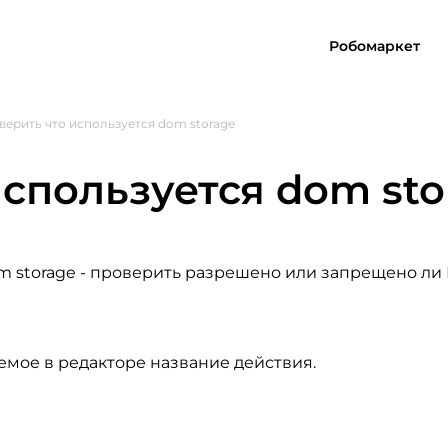
Робомаркет
верить что используется dom storage
спользуется dom sto
m storage
- проверить разрешено или запрещено ли
емое в редакторе название действия.