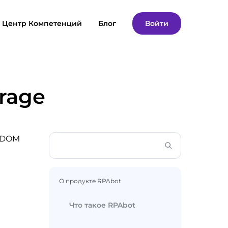
Центр Компетенций
Блог
Войти
rage
 DOM
О продукте RPAbot
Что такое RPAbot