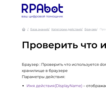
База знаний
Категории действий
Браузер
Про
Проверить что и
Браузер : Проверить что используется do
хранилище в браузере
Параметры действия:
Имя действия(DisplayName)
– отобража